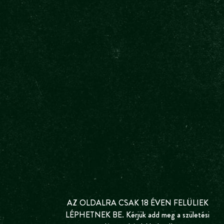
SÖRCSAPOLÓ-MESTEREK
ÉTEL ÉS
PL
A
Y
VID
E
O
AZ OLDALRA CSAK 18 ÉVEN FELÜLIEK
LÉPHETNEK BE. Kérjük add meg a születési