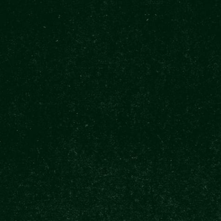
os és furcsa tradíciói
 üveg vagy agyagkorsótól az
Štamgast a legmenőbb,
tlenebb is