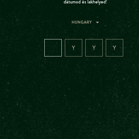
dátumod és lakhelyed!
HUNGARY
Sütiket (cookie-kat) használunk