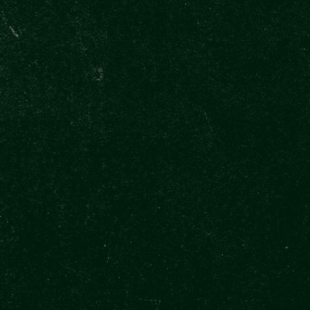
FŐOLDAL
BLOG
TÖKÉLETESEN OTTHON IS
 SÖR
TÖKÉLETES CSAPOLÁS
A SÖRFŐZDÉNK
ALAPANYAG
TÖKÉLETESEN CSAPOLVA ITT
TÖKÉLETESEN CSAPOLVA
ŠTAMGAST
TANKOVN
TÖRZSVE