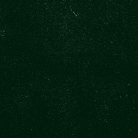
CLOSE
AINK
TÖKÉLETESEN CSAPOLVA ITT
 ITT
-EK, A
A BÁROK
NDÉGEI