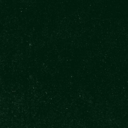
3 MIN. READING
A cseh kocsmakultúra báj
közül, a személyre szóló
elviteles sörig, talán a 
ugyanakkor a legelérhete