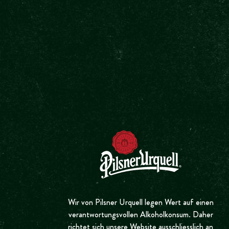
STARTSE
PL
A
Y
VID
E
O
Wir von Pilsner Urquell legen Wert auf einen
verantwortungsvollen Alkoholkonsum. Daher
richtet sich unsere Website ausschliesslich an