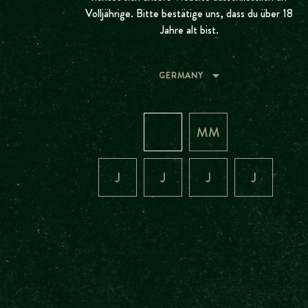
EIN GESCH
NUR IN
Volljährige. Bitte bestätige uns, dass du über 18
Jahre alt bist.
DEN MAN
PILSEN GEB
GERMANY
EINFACH
BESCHÜTZ
Diese Webseite verwendet Cookies
Wir verwenden Cookies, um Inhalte und Anzeigen zu personalis