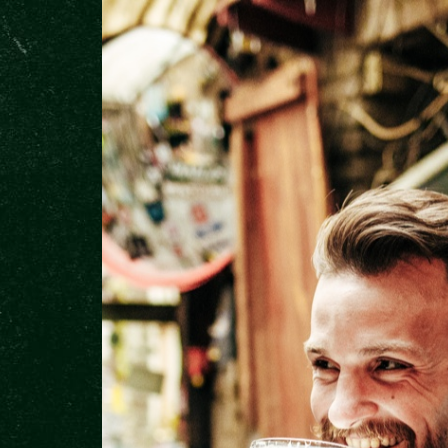
ITE
BLOG
RICHTIG EINSCHENKEN
HOPFEN
ARGUME